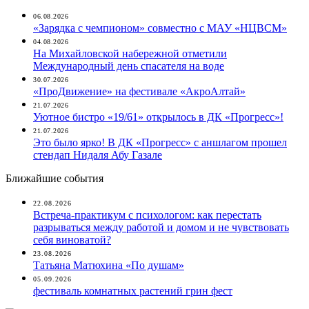
06.08.2026
«Зарядка с чемпионом» совместно с МАУ «НЦВСМ»
04.08.2026
На Михайловской набережной отметили
Международный день спасателя на воде
30.07.2026
«ПроДвижение» на фестивале «АкроАлтай»
21.07.2026
Уютное бистро «19/61» открылось в ДК «Прогресс»!
21.07.2026
Это было ярко! В ДК «Прогресс» с аншлагом прошел
стендап Нидаля Абу Газале
Ближайшие события
22.08.2026
Встреча-практикум с психологом: как перестать
разрываться между работой и домом и не чувствовать
себя виноватой?
23.08.2026
Татьяна Матюхина «По душам»
05.09.2026
фестиваль комнатных растений грин фест