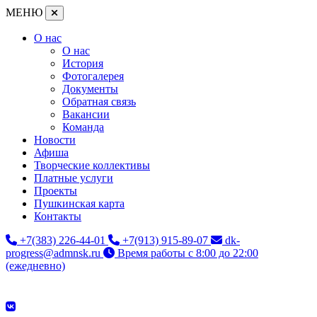
МЕНЮ
О нас
О нас
История
Фотогалерея
Документы
Обратная связь
Вакансии
Команда
Новости
Афиша
Творческие коллективы
Платные услуги
Проекты
Пушкинская карта
Контакты
+7(383) 226-44-01
+7(913) 915-89-07
dk-
progress@admnsk.ru
Время работы с 8:00 до 22:00
(ежедневно)