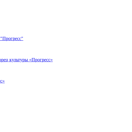
 "Прогресс"
орец культуры «Прогресс»
сс»