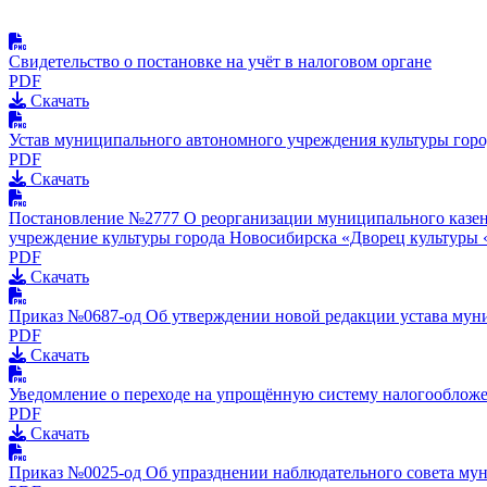
Свидетельство о постановке на учёт в налоговом органе
PDF
Скачать
Устав муниципального автономного учреждения культуры горо
PDF
Скачать
Постановление №2777 О реорганизации муниципального казен
учреждение культуры города Новосибирска «Дворец культуры 
PDF
Скачать
Приказ №0687-од Об утверждении новой редакции устава мун
PDF
Скачать
Уведомление о переходе на упрощённую систему налогооблож
PDF
Скачать
Приказ №0025-од Об упразднении наблюдательного совета му